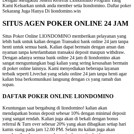
Dengan Mengikuti Sistem Referral Liondomino Program Yang
Kami Keluarkan untuk anda member setia liondomino. Daftar poker
Sekarang Juga Hanya Di liondomino.win
SITUS AGEN POKER ONLINE 24 JAM
Situs Poker Online LIONDOMINO memberikan pelayanan yang
lebih baik untuk kalian dengan Transaksi bank online 24 jam tanpa
henti untuk semua bank. Kalian dapat bermain dengan aman dan
nyaman tanpa keterlambatan transaksi deposit maupun withdraw.
Dengan adanya semua bank online 24 jam di liondomino akan
sangat menguntungkan bagi kalian yang sering kesusahan bermain
di poker online lainnya. Kami menyediakan beberapa layanan
terbaik seperti Livechat yang selalu online 24 jam tanpa henti agar
kalian bisa berkomunikasi langsung dengan cs yang ramah dan
sopan.
DAFTAR POKER ONLINE LIONDOMINO
Keuntungan saat bergabung di liondomino! kalian akan
mendapatkan bonus deposit sebesar 10% dengan minimal deposit
yang sangat rendah. Kalian juga akan di bekali dengan bonus
referral & Turn over sebesar 20% yang akan dibagikan setiap hari
kamis siang pada jam 12.00 PM. Selain itu kalian juga akan