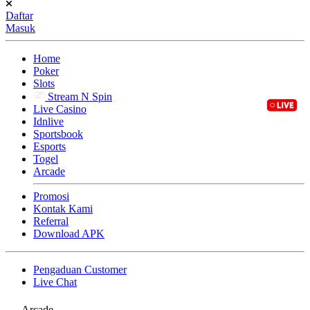
Daftar
Masuk
Home
Poker
Slots
Stream N Spin
Live Casino
Idnlive
Sportsbook
Esports
Togel
Arcade
Promosi
Kontak Kami
Referral
Download APK
Pengaduan Customer
Live Chat
Arcade