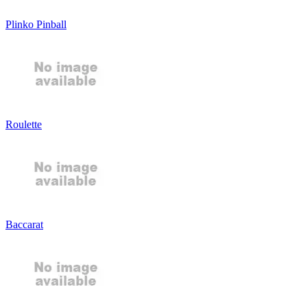
Plinko Pinball
Roulette
Baccarat