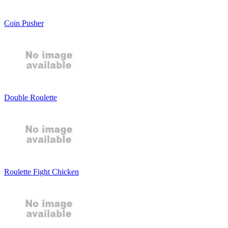
Coin Pusher
Double Roulette
Roulette Fight Chicken