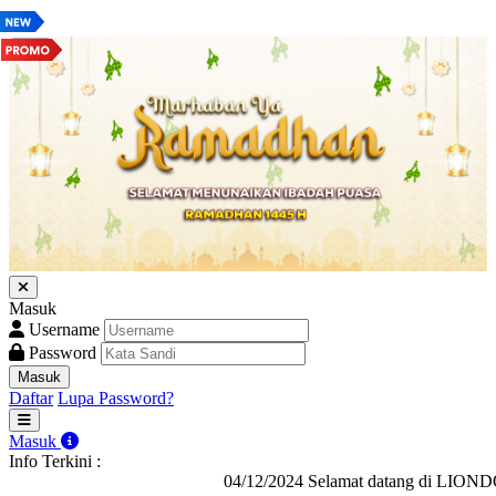
Masuk
Username
Password
Masuk
Daftar
Lupa Password?
Masuk
Info Terkini :
04/12/2024 Selamat datang di LION