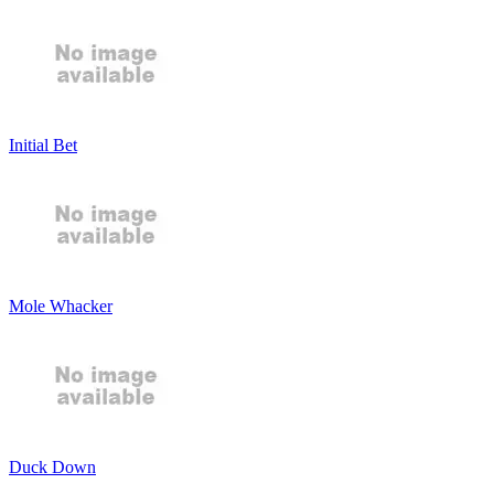
Initial Bet
Mole Whacker
Duck Down