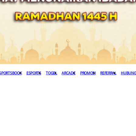
SPORTSBOOK
ESPORTS
TOGEL
ARCADE
PROMOSI
REFERRAL
HUBUNGI